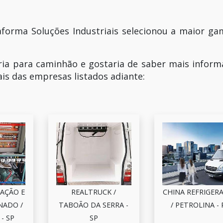
ataforma Soluções Industriais selecionou a maior g
ria para caminhão e gostaria de saber mais infor
s das empresas listados adiante:
RAÇÃO E
REALTRUCK /
CHINA REFRIGER
NADO /
TABOÃO DA SERRA -
/ PETROLINA - 
- SP
SP