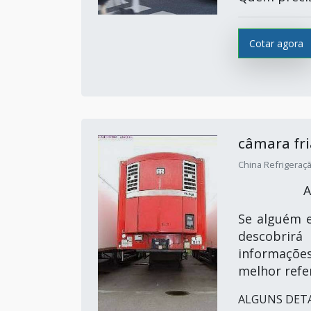
Cotar agora
câmara fr
China Refrigeração
A
Se alguém 
descobrirá
informaçõe
melhor refe
ALGUNS DETA