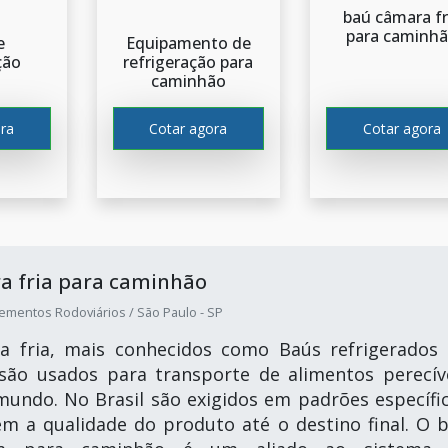
baú câmara fr
para caminh
e
Equipamento de
ção
refrigeração para
caminhão
ra
Cotar agora
Cotar agora
a fria para caminhão
ementos Rodoviários / São Paulo - SP
a fria, mais conhecidos como Baús refrigerados
s são usados para transporte de alimentos perecív
undo. No Brasil são exigidos em padrões específi
m a qualidade do produto até o destino final. O 