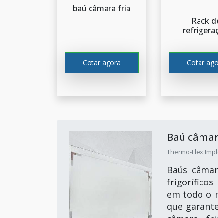
baú câmara fria
Rack d
refrigera
Cotar agora
Cotar ago
Baú câmar
Thermo-Flex Impl
Baús câmar
frigorífico
em todo o m
que garante