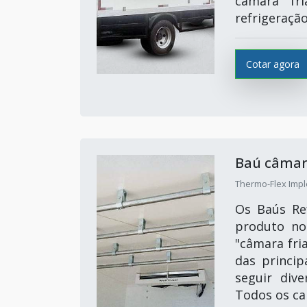
câmara fr
refrigeração
Cotar agora
Baú câmara
Thermo-Flex Impl
Os Baús Ref
produto no
"câmara fri
das princip
seguir div
Todos os ca