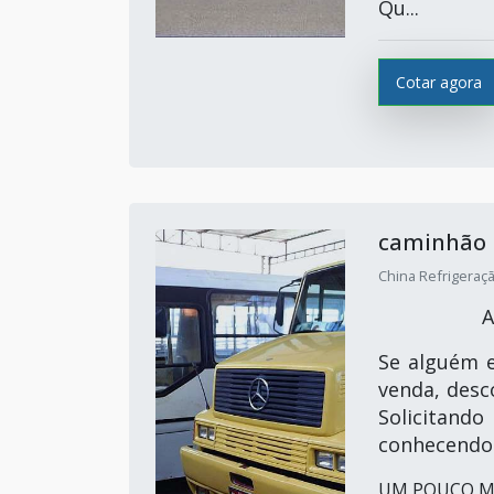
Qu...
Cotar agora
caminhão 
China Refrigeração
A
Se alguém 
venda, desc
Solicitand
conhecendo 
UM POUCO MA