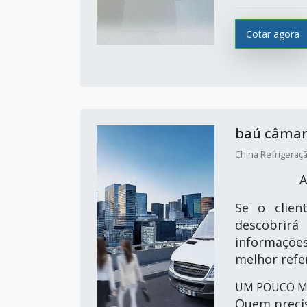
Cotar agora
baú câmar
China Refrigeração
A
Se o clien
descobrirá
informaçõe
melhor refe
UM POUCO MA
Quem precis