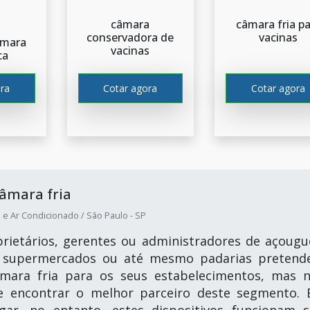
câmara
câmara fria p
conservadora de
vacinas
âmara
vacinas
ca
ra
Cotar agora
Cotar agora
âmara fria
 e Ar Condicionado / São Paulo - SP
rietários, gerentes ou administradores de açougu
os, supermercados ou até mesmo padarias preten
mara fria para os seus estabelecimentos, mas 
 encontrar o melhor parceiro deste segmento.
ugar, no entanto, estes dispositivos funcionam 