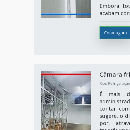
Embora tot
acabam cons
Cotar agora
Câmara fri
Rios Refrigeração
É mais do
administrad
contar com
sugere, o d
por, atra