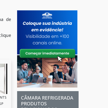
ma de
lique
CÂMARA REFRIGERADA
NTS
PRODUTOS
 SP