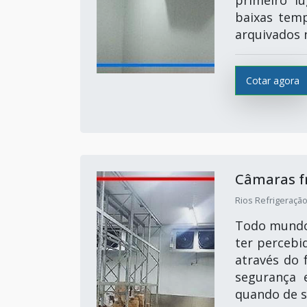
baixas temp
arquivados 
Cotar agora
Câmaras f
Rios Refrigeração
Todo mundo 
ter percebi
através do 
segurança e
quando de s