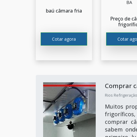
BA
baú câmara fria
Preço de c
frigorífi
Cotar agora
Cotar ago
Comprar c
Rios Refrigeração
Muitos prop
frigorífic
comprar câ
sabem onde
primeiro l