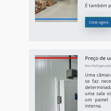
É também po
Cotar agora
Preço de 
Rios Refrigeração
Uma câmara 
se faz nec
determinada
uma sala o
um painel 
interna.