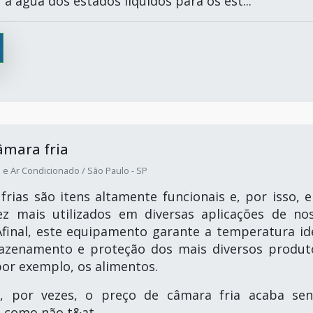
a água dos estados líquidos para os est...
âmara fria
 e Ar Condicionado / São Paulo - SP
frias são itens altamente funcionais e, por isso, e
ez mais utilizados em diversas aplicações de no
Afinal, este equipamento garante a temperatura id
azenamento e proteção dos mais diversos produt
por exemplo, os alimentos.
, por vezes, o preço de câmara fria acaba se
 como não t&at...