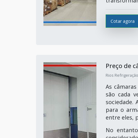
transformar 
Cotar agora
Preço de c
Rios Refrigeração
As câmaras 
são cada v
sociedade. 
para o arm
entre eles, 
No entanto
considerado