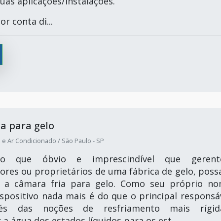
uas aplicações/instalações.
r conta di...
a para gelo
 e Ar Condicionado / São Paulo - SP
 que óbvio e imprescindível que gerente
ores ou proprietários de uma fábrica de gelo, pos
 a câmara fria para gelo. Como seu próprio n
ispositivo nada mais é do que o principal responsá
vés das noções de resfriamento mais rígid
a água dos estados líquidos para os est...