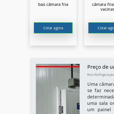
baú câmara fria
câmara fria
vacina
Cotar agora
Cotar ago
Preço de 
Rios Refrigeração
Uma câmara 
se faz nec
determinada
uma sala o
um painel 