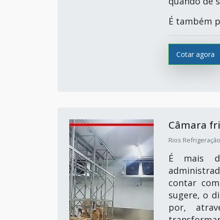
quando de s
É também po
Cotar agora
Câmara fri
Rios Refrigeração
É mais do
administrad
contar com
sugere, o d
por, atra
transformar 