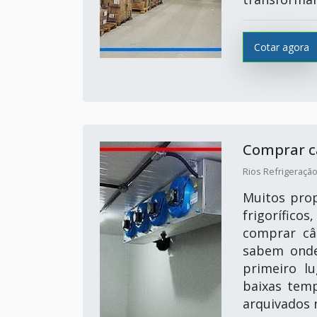
Cotar agora
Comprar c
Rios Refrigeração
Muitos prop
frigorífic
comprar câ
sabem onde
primeiro l
baixas temp
arquivados 