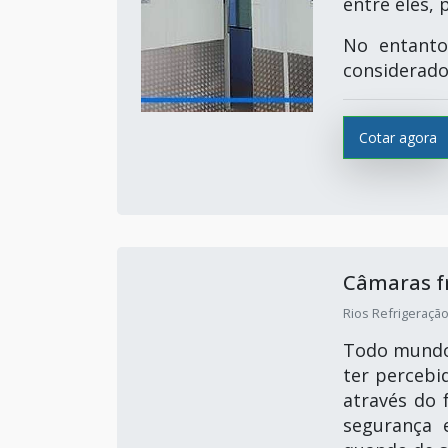
entre eles, 
No entanto
considerado
Cotar agora
Câmaras f
Rios Refrigeração
Todo mundo 
ter percebi
através do 
segurança e