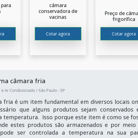
 para
câmara
s
conservadora de
Preço de câm
vacinas
frigorífica
ra
Cotar agora
Cotar agora
uma câmara fria
 e Ar Condicionado / São Paulo - SP
fria é um item fundamental em diversos locais o
essário que alguns produtos sejam conservados
 temperatura. Isso porque este item é como se fo
nde estes produtos são armazenados e por meio
pode ser controlada a temperatura na sua pa