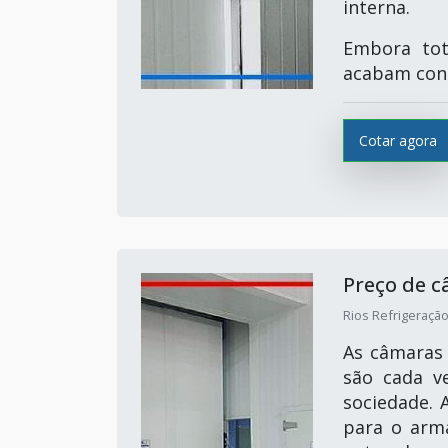
interna.
Embora tot
acabam cons
Cotar agora
Preço de c
Rios Refrigeração
As câmaras 
são cada v
sociedade. 
para o arm