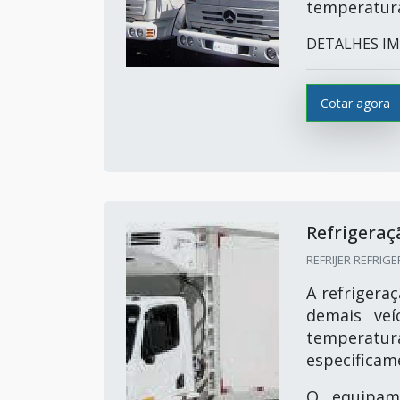
temperatur
DETALHES IM
Cotar agora
Refrigera
REFRIJER REFRIGE
A refrigera
demais veí
temperat
especificam
O equipam