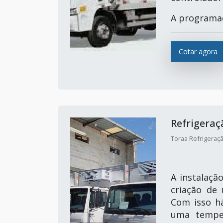
A programaç
Cotar agora
Refrigera
Toraa Refrigeraçã
A instalaçã
criação de
Com isso há
uma temper