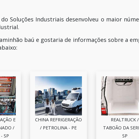
 do Soluções Industriais desenvolveu o maior núm
ustrial.
caminhão baú e gostaria de informações sobre a e
abaixo:
RAÇÃO E
CHINA REFRIGERAÇÃO
REALTRUCK /
NADO /
/ PETROLINA - PE
TABOÃO DA SERR
- SP
SP