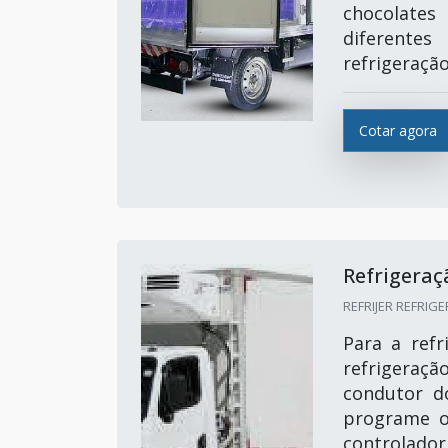
chocolate
diferente
refrigeração
Cotar agora
Refrigera
REFRIJER REFRIGE
Para a refr
refrigeraçã
condutor d
programe o
controlador 