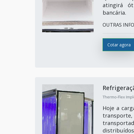
atingirá ó
bancária.
OUTRAS INFO
Cotar agora
Refrigera
Thermo-Flex Impl
Hoje a carg
transport
transport
distribuído