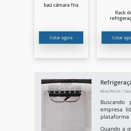
baú câmara fria
Rack d
refrigera
Cotar agora
Cotar ago
Refrigera
REALTRUCK / Tabo
Buscando p
empresa lí
plataforma 
Quando a qu