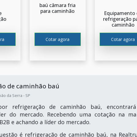
baú câmara fria
para caminhão
e
Equipamento 
ção
refrigeração p
caminhão
ra
Cotar agora
Cotar agora
ção de caminhão baú
ão da Serra - SP
or refrigeração de caminhão baú, encontrar
der do mercado. Recebendo uma cotação na ma
B2B e achando a líder do mercado.
estão é refrigeração de caminhão baú, na Realtr