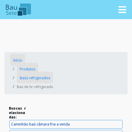
Início
Produtos
Baús refrigerados
Baú de hr refrigerado
Buscas r
elaciona
das:
Caminhão baú câmara fria a venda