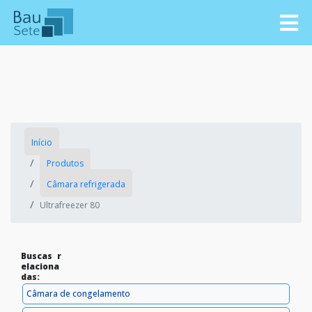
Início
Produtos
Câmara refrigerada
Ultrafreezer 80
Buscas r
elaciona
das:
Câmara de congelamento